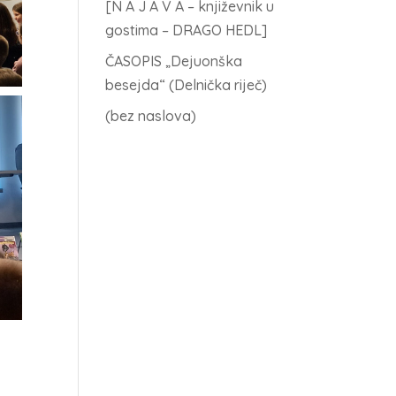
[N A J A V A – književnik u
gostima – DRAGO HEDL]
ČASOPIS „Dejuonška
besejda“ (Delnička riječ)
(bez naslova)