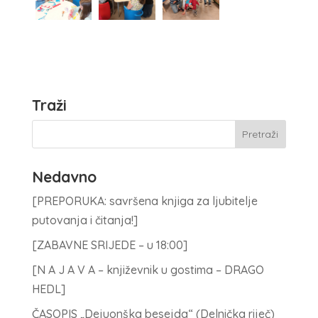
Traži
Nedavno
[PREPORUKA: savršena knjiga za ljubitelje
putovanja i čitanja!]
[ZABAVNE SRIJEDE – u 18:00]
[N A J A V A – književnik u gostima – DRAGO
HEDL]
ČASOPIS „Dejuonška besejda“ (Delnička riječ)