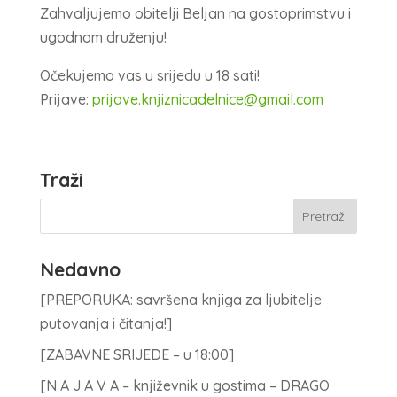
Zahvaljujemo obitelji Beljan na gostoprimstvu i
ugodnom druženju!
Očekujemo vas u srijedu u 18 sati!
Prijave:
prijave.knjiznicadelnice@gmail.com
Traži
Nedavno
[PREPORUKA: savršena knjiga za ljubitelje
putovanja i čitanja!]
[ZABAVNE SRIJEDE – u 18:00]
[N A J A V A – književnik u gostima – DRAGO