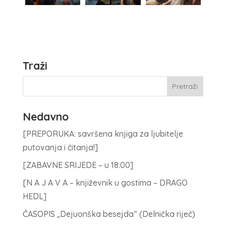
Traži
Nedavno
[PREPORUKA: savršena knjiga za ljubitelje
putovanja i čitanja!]
[ZABAVNE SRIJEDE – u 18:00]
[N A J A V A – književnik u gostima – DRAGO
HEDL]
ČASOPIS „Dejuonška besejda“ (Delnička riječ)