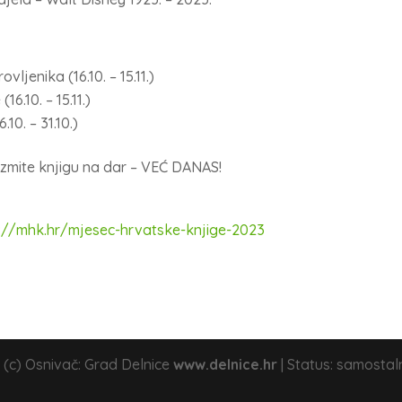
ljenika (16.10. – 15.11.)
16.10. – 15.11.)
10. – 31.10.)
 uzmite knjigu na dar – VEĆ DANAS!
://mhk.hr/mjesec-hrvatske-knjige-2023
 (c) Osnivač: Grad Delnice
www.delnice.hr
| Status: samostal