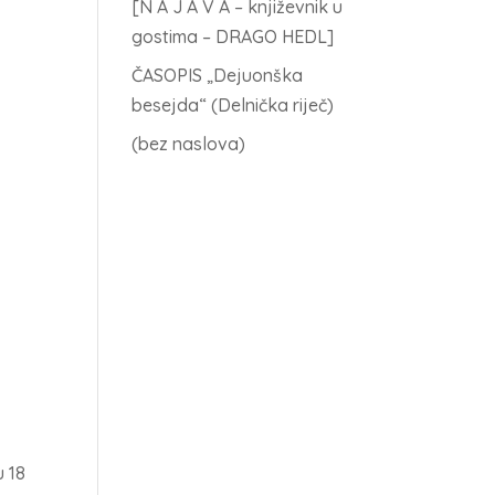
[N A J A V A – književnik u
gostima – DRAGO HEDL]
ČASOPIS „Dejuonška
besejda“ (Delnička riječ)
(bez naslova)
u 18