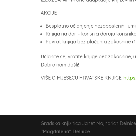
AKCIJE
Besplatno učlanjenje nezaposlenih i umirov
Knjiga na dar – korisnici daruju korisnike (
Povrat knjiga bez plaćanja zakasnine (16.
Učlanite se, vratite knjige bez zakasnine,
Dobro nam došli!
VIŠE O MJESECU HRVATSKE KNJIGE:
https
Gradska knjižnica Janet Majnarich Delnice
"Magdalena" Delnice