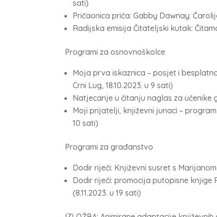
sati)
Pričaonica priča: Gabby Dawnay: Čarolija k
Radijska emisija Čitateljski kutak: Čitamo
Programi za osnovnoškolce
Moja prva iskaznica – posjet i besplatno
Crni Lug, 18.10.2023. u 9 sati)
Natjecanje u čitanju naglas za učenike 
Moji prijatelji, književni junaci – progra
10 sati)
Programi za građanstvo
Dodir riječi: Književni susret s Marijano
Dodir riječi: promocija putopisne knjige
(8.11.2023. u 19 sati)
IZLOŽBA: Animirane adaptacije književnih d