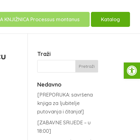
A KNJIŽNICA Processus montanus
Katalog
cu
Traži
Open
Nedavno
[PREPORUKA: savršena
knjiga za ljubitelje
putovanja i čitanja!]
[ZABAVNE SRIJEDE – u
18:00]