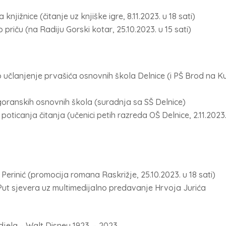
njižnice (čitanje uz knjiške igre, 8.11.2023. u 18 sati)
 priču (na Radiju Gorski kotar, 25.10.2023. u 15 sati)
 učlanjenje prvašića osnovnih škola Delnice (i PŠ Brod na Ku
goranskih osnovnih škola (suradnja sa SŠ Delnice)
m poticanja čitanja (učenici petih razreda OŠ Delnice, 2.11.2023
m Perinić (promocija romana Raskrižje, 25.10.2023. u 18 sati)
 Put sjevera uz multimedijalno predavanje Hrvoja Jurića
jela – Walt Disney 1923. – 2023.