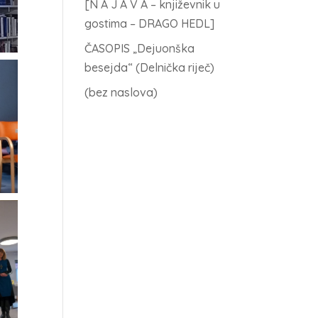
[N A J A V A – književnik u
gostima – DRAGO HEDL]
ČASOPIS „Dejuonška
besejda“ (Delnička riječ)
(bez naslova)