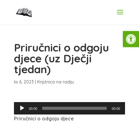
Open
Priručnici o odgoju
djece (uz Dječji
tjedan)
lis 6, 2023
|
Knjižnica na radiju
Reproduktor
00:00
00:00
audiozapisa
Priručnici o odgoju djece