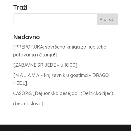
Traži
Nedavno
[PREPORUKA: savršena knjiga za ljubitelje
putovanja i čitanja!]
[ZABAVNE SRIJEDE – u 18:00]
[N A J A V A – književnik u gostima – DRAGO
HEDL]
ČASOPIS „Dejuonška besejda“ (Delnička riječ)
(bez naslova)