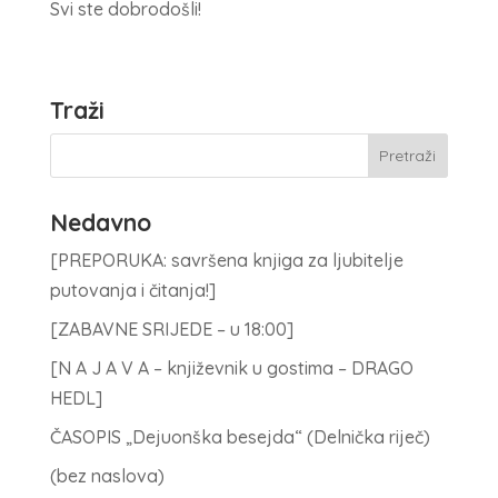
Svi ste dobrodošli!
Traži
Nedavno
[PREPORUKA: savršena knjiga za ljubitelje
putovanja i čitanja!]
[ZABAVNE SRIJEDE – u 18:00]
[N A J A V A – književnik u gostima – DRAGO
HEDL]
ČASOPIS „Dejuonška besejda“ (Delnička riječ)
(bez naslova)