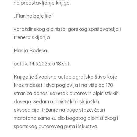
na predstavljanje knjige
„Planine boje lila“
varaždinskog alpinista, gorskog spašavatelja i
trenera skijanja
Marija Rodeša
petak, 14.3.2025. u 18 sati
Knjiga je živopisno autobiografsko štivo koje
kroz trideset i dva poglavlja i na više od 170
stranica donosi sažetak autorovih alpinističkih
dosega. Sedam alpinističkih i skijaških
ekspedicija, trčanje na duge staze, četiri
maratona samo su dio bogatog alpinističkog i
sportskog autorovog puta i iskustva.