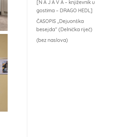
[N A J A V A – književnik u
gostima – DRAGO HEDL]
ČASOPIS „Dejuonška
besejda“ (Delnička riječ)
(bez naslova)