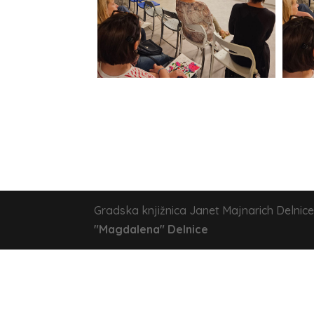
Gradska knjižnica Janet Majnarich Delnice
"Magdalena" Delnice