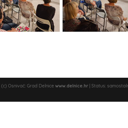
 (c) Osnivač: Grad Delnice
www.delnice.hr
| Status: samostal