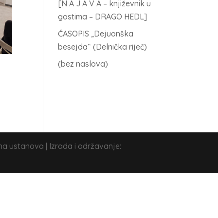
[N A J A V A – književnik u
gostima – DRAGO HEDL]
ČASOPIS „Dejuonška
besejda“ (Delnička riječ)
(bez naslova)
na ustanova | Izrada i održavanje: