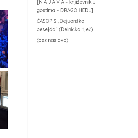
[N A J A V A – književnik u
gostima – DRAGO HEDL]
ČASOPIS „Dejuonška
besejda“ (Delnička riječ)
(bez naslova)