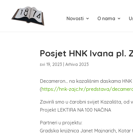
Novosti
O nama
U
Posjet HNK Ivana pl. Z
svi 19, 2023
|
Arhiva 2023
Decameron… na kazališnim daskama HNK Iv
(
https://hnk-zajc.hr/predstava/decamer
Zavirili smo u čarobni svijet Kazališta, od
Projekt LEKTIRA NA 100 NAČINA
Partneri u projektu:
Gradska knjižnica Janet Majnarich, Kotar t