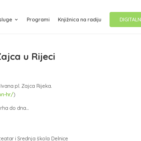
sluge
Programi
Knjižnica na radiju
DIGITALN
ajca u Rijeci
ana pl. Zajca Rijeka.
on-hr/
)
 vrha do dna…
eatar i Srednja škola Delnice