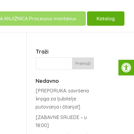
A KNJIŽNICA Processus montanus
Katalog
Traži
Open
Nedavno
[PREPORUKA: savršena
knjiga za ljubitelje
putovanja i čitanja!]
[ZABAVNE SRIJEDE – u
18:00]