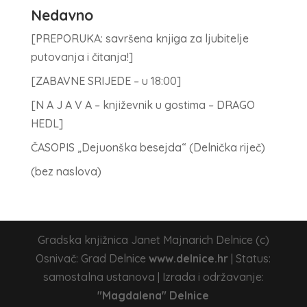
Nedavno
[PREPORUKA: savršena knjiga za ljubitelje
putovanja i čitanja!]
[ZABAVNE SRIJEDE – u 18:00]
[N A J A V A – književnik u gostima – DRAGO
HEDL]
ČASOPIS „Dejuonška besejda“ (Delnička riječ)
(bez naslova)
Gradska knjižnica Janet Majnarich Delnice (c)
Osnivač: Grad Delnice
www.delnice.hr
| Status:
samostalna ustanova | Izrada i održavanje:
"Magdalena" Delnice