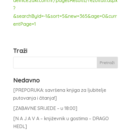
delnice.zaki.com.hr/pagesResults/rezultati.aspx
?
&searchById=-1&sort=5&new=365&age=0&curr
entPage=1
Traži
Nedavno
[PREPORUKA: savršena knjiga za ljubitelje
putovanja i čitanja!]
[ZABAVNE SRIJEDE – u 18:00]
[N A J A V A – književnik u gostima – DRAGO
HEDL]