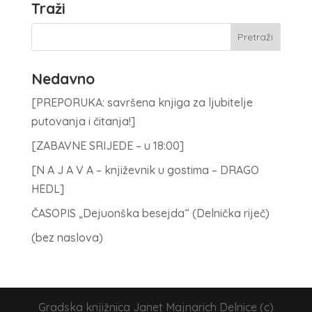
Traži
Nedavno
[PREPORUKA: savršena knjiga za ljubitelje
putovanja i čitanja!]
[ZABAVNE SRIJEDE – u 18:00]
[N A J A V A – književnik u gostima – DRAGO
HEDL]
ČASOPIS „Dejuonška besejda“ (Delnička riječ)
(bez naslova)
Gradska knjižnica Janet Majnarich Delnice (c)