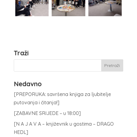
Traži
Nedavno
[PREPORUKA: savršena knjiga za ljubitelje
putovanja i čitanja!]
[ZABAVNE SRIJEDE – u 18:00]
[N A J A V A – književnik u gostima – DRAGO
HEDL]