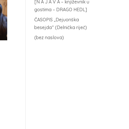
[N A J A V A – književnik u
gostima – DRAGO HEDL]
ČASOPIS „Dejuonška
besejda“ (Delnička riječ)
(bez naslova)