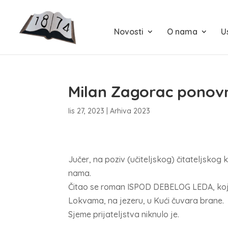
Novosti
O nama
U
Milan Zagorac ponov
lis 27, 2023
|
Arhiva 2023
Jučer, na poziv (učiteljskog) čitateljskog
nama.
Čitao se roman ISPOD DEBELOG LEDA, koje
Lokvama, na jezeru, u Kući čuvara brane.
Sjeme prijateljstva niknulo je.