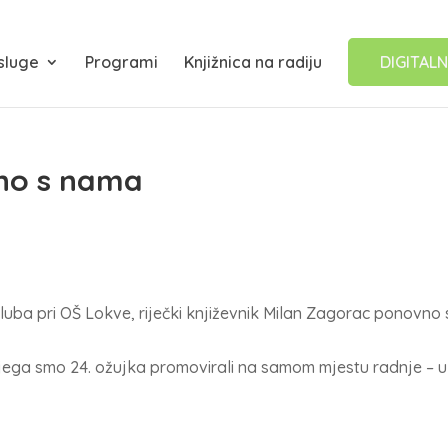
sluge
Programi
Knjižnica na radiju
DIGITALN
no s nama
 kluba pri OŠ Lokve, riječki književnik Milan Zagorac ponovno 
ga smo 24. ožujka promovirali na samom mjestu radnje – u