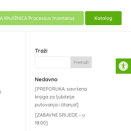
A KNJIŽNICA Processus montanus
Katalog
Traži
Open
Nedavno
[PREPORUKA: savršena
s
knjiga za ljubitelje
putovanja i čitanja!]
[ZABAVNE SRIJEDE – u
18:00]