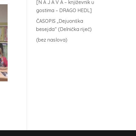
[N A J A V A – književnik u
gostima – DRAGO HEDL]
ČASOPIS „Dejuonška
besejda“ (Delnička riječ)
(bez naslova)