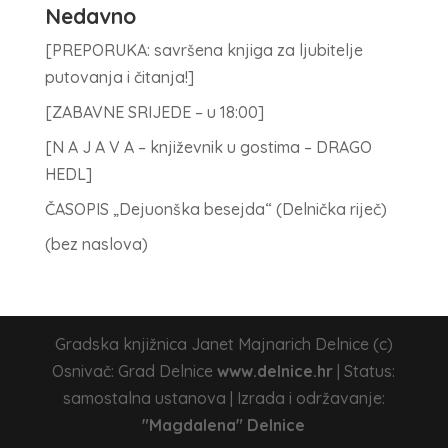
Nedavno
[PREPORUKA: savršena knjiga za ljubitelje
putovanja i čitanja!]
[ZABAVNE SRIJEDE – u 18:00]
[N A J A V A – književnik u gostima – DRAGO
HEDL]
ČASOPIS „Dejuonška besejda“ (Delnička riječ)
(bez naslova)
Gradska knjižnica Janet Majnarich Delnice (c)
Osnivač: Grad Delnice
www.delnice.hr
| Status:
samostalna ustanova | Izrada i održavanje:
"Magdalena" Delnice