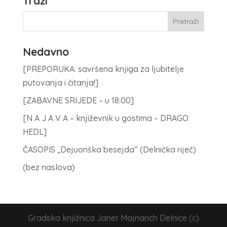
Traži
Nedavno
[PREPORUKA: savršena knjiga za ljubitelje
putovanja i čitanja!]
[ZABAVNE SRIJEDE – u 18:00]
[N A J A V A – književnik u gostima – DRAGO
HEDL]
ČASOPIS „Dejuonška besejda“ (Delnička riječ)
(bez naslova)
Gradska knjižnica Janet Majnarich Delnice (c)