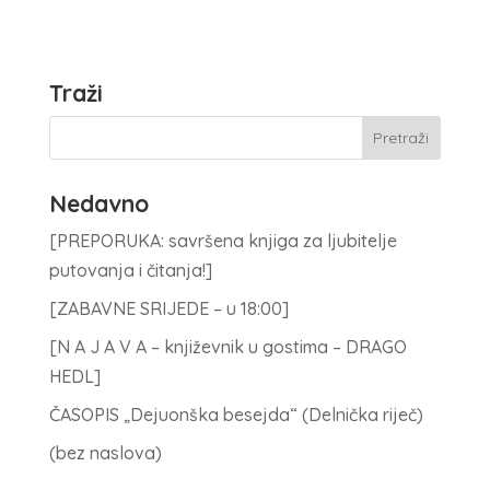
Traži
Nedavno
[PREPORUKA: savršena knjiga za ljubitelje
putovanja i čitanja!]
[ZABAVNE SRIJEDE – u 18:00]
[N A J A V A – književnik u gostima – DRAGO
HEDL]
ČASOPIS „Dejuonška besejda“ (Delnička riječ)
(bez naslova)