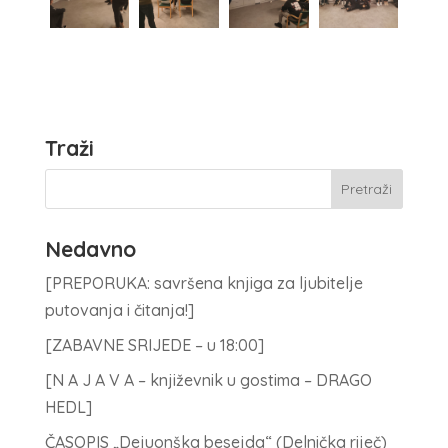
Traži
Nedavno
[PREPORUKA: savršena knjiga za ljubitelje
putovanja i čitanja!]
[ZABAVNE SRIJEDE – u 18:00]
[N A J A V A – književnik u gostima – DRAGO
HEDL]
ČASOPIS „Dejuonška besejda“ (Delnička riječ)