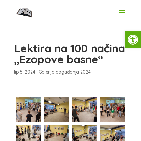
Open
Lektira na 100 načina
„Ezopove basne“
lip 5, 2024
|
Galerija događanja 2024