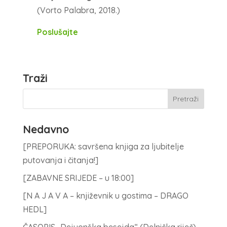
(Vorto Palabra, 2018.)
Poslušajte
Traži
Nedavno
[PREPORUKA: savršena knjiga za ljubitelje
putovanja i čitanja!]
[ZABAVNE SRIJEDE – u 18:00]
[N A J A V A – književnik u gostima – DRAGO
HEDL]
ČASOPIS „Dejuonška besejda“ (Delnička riječ)