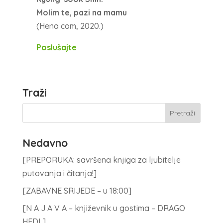
Molim te, pazi na mamu
(Hena com, 2020.)
Poslušajte
Traži
Nedavno
[PREPORUKA: savršena knjiga za ljubitelje
putovanja i čitanja!]
[ZABAVNE SRIJEDE – u 18:00]
[N A J A V A – književnik u gostima – DRAGO
HEDL]