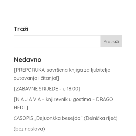
Traži
Nedavno
[PREPORUKA: savršena knjiga za ljubitelje
putovanja i čitanja!]
[ZABAVNE SRIJEDE – u 18:00]
[N A J A V A – književnik u gostima – DRAGO
HEDL]
ČASOPIS „Dejuonška besejda“ (Delnička riječ)
(bez naslova)