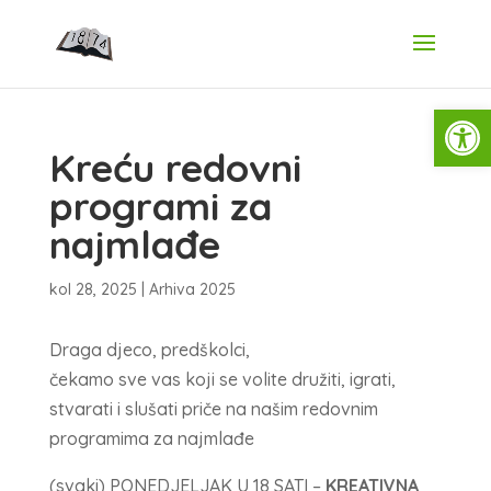
Open
Kreću redovni
programi za
najmlađe
kol 28, 2025
|
Arhiva 2025
Draga djeco, predškolci,
čekamo sve vas koji se volite družiti, igrati,
stvarati i slušati priče na našim redovnim
programima za najmlađe
(svaki) PONEDJELJAK U 18 SATI –
KREATIVNA