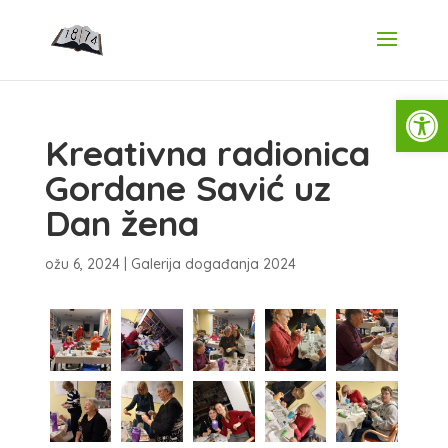
Open
Kreativna radionica
Gordane Savić uz
Dan žena
ožu 6, 2024
|
Galerija događanja 2024