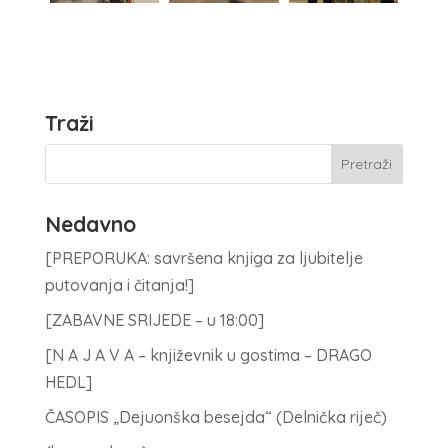
Traži
Nedavno
[PREPORUKA: savršena knjiga za ljubitelje
putovanja i čitanja!]
[ZABAVNE SRIJEDE – u 18:00]
[N A J A V A – književnik u gostima – DRAGO
HEDL]
ČASOPIS „Dejuonška besejda“ (Delnička riječ)