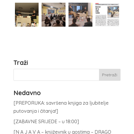
Traži
Nedavno
[PREPORUKA: savršena knjiga za ljubitelje
putovanja i čitanja!]
[ZABAVNE SRIJEDE – u 18:00]
[N A J A V A – književnik u gostima – DRAGO