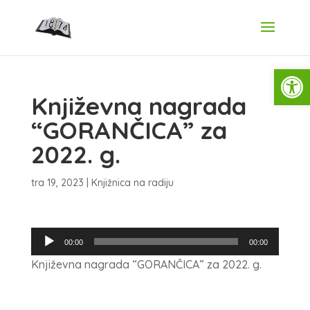
Open
Književna nagrada
“GORANČICA” za
2022. g.
tra 19, 2023
|
Knjižnica na radiju
Reproduktor
00:00
00:00
audiozapisa
Književna nagrada “GORANČICA” za 2022. g.