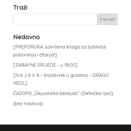
Traži
Nedavno
[PREPORUKA: savršena knjiga za ljubitelje
putovanja i čitanja!]
[ZABAVNE SRIJEDE – u 18:00]
[N A J A V A – književnik u gostima – DRAGO
HEDL]
ČASOPIS „Dejuonška besejda“ (Delnička riječ)
(bez naslova)