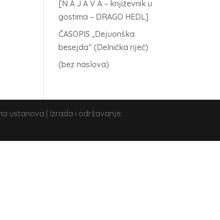
[N A J A V A – književnik u
gostima – DRAGO HEDL]
ali
ČASOPIS „Dejuonška
ili
besejda“ (Delnička riječ)
(bez naslova)
na ustanova | Izrada i održavanje: