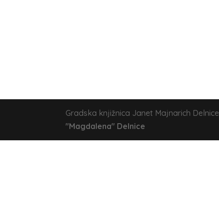
Gradska knjižnica Janet Majnarich Delnice
"Magdalena" Delnice