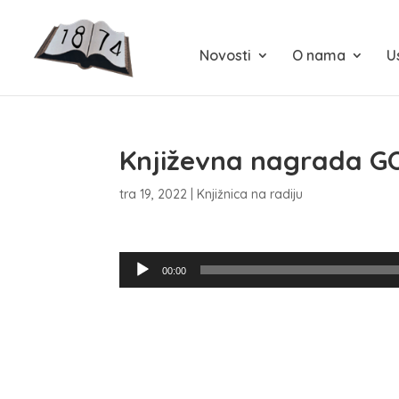
Novosti
O nama
U
Književna nagrada G
tra 19, 2022
|
Knjižnica na radiju
Reproduktor
00:00
audiozapisa