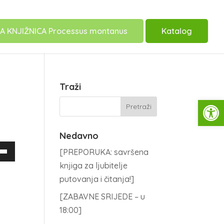
A KNJIŽNICA Processus montanus
Katalog
Traži
Open
Nedavno
ijebite
[PREPORUKA: savršena
knjiga za ljubitelje
putovanja i čitanja!]
icama
[ZABAVNE SRIJEDE – u
/Dolje
18:00]