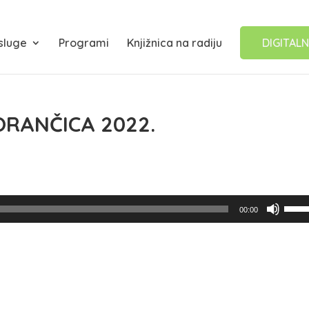
sluge
Programi
Knjižnica na radiju
DIGITALN
ORANČICA 2022.
Upotr
00:00
tipke
sa
strel
Gore
kako