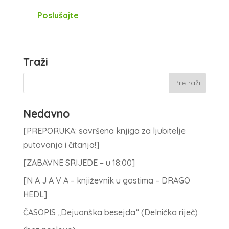
Poslušajte
Traži
Nedavno
[PREPORUKA: savršena knjiga za ljubitelje
putovanja i čitanja!]
[ZABAVNE SRIJEDE – u 18:00]
[N A J A V A – književnik u gostima – DRAGO
HEDL]
ČASOPIS „Dejuonška besejda“ (Delnička riječ)