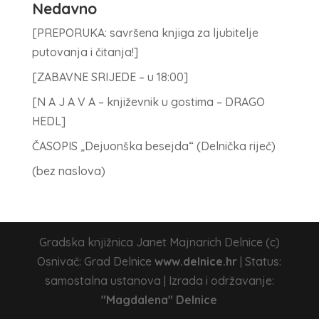
Nedavno
[PREPORUKA: savršena knjiga za ljubitelje
putovanja i čitanja!]
[ZABAVNE SRIJEDE – u 18:00]
[N A J A V A – književnik u gostima – DRAGO
HEDL]
ČASOPIS „Dejuonška besejda“ (Delnička riječ)
(bez naslova)
Gradska knjižnica Janet Majnarich Delnice (c)
Osnivač: Grad Delnice
www.delnice.hr
| Status:
samostalna ustanova | Izrada i održavanje:
"Magdalena" Delnice