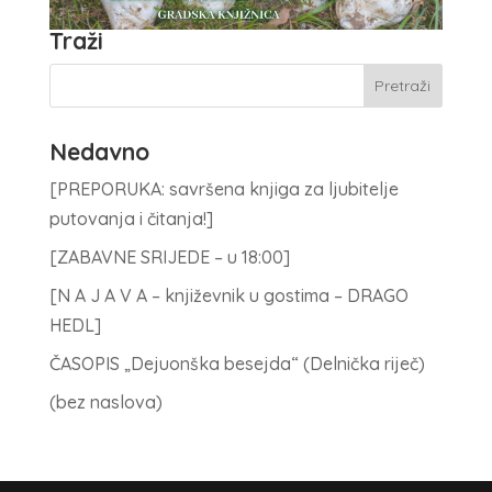
Traži
Nedavno
[PREPORUKA: savršena knjiga za ljubitelje
putovanja i čitanja!]
[ZABAVNE SRIJEDE – u 18:00]
[N A J A V A – književnik u gostima – DRAGO
HEDL]
ČASOPIS „Dejuonška besejda“ (Delnička riječ)
(bez naslova)