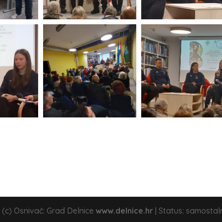
 (c) Osnivač: Grad Delnice
www.delnice.hr
| Status: samostal