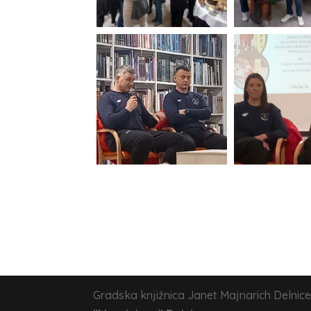
Gradska knjižnica Janet Majnarich Delnice