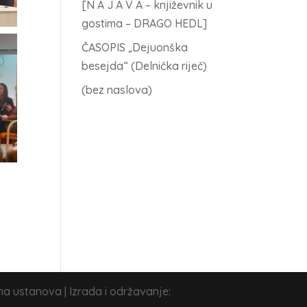
[N A J A V A – književnik u
gostima – DRAGO HEDL]
ČASOPIS „Dejuonška
besejda“ (Delnička riječ)
(bez naslova)
na ustanova | Izrada i održavanje: