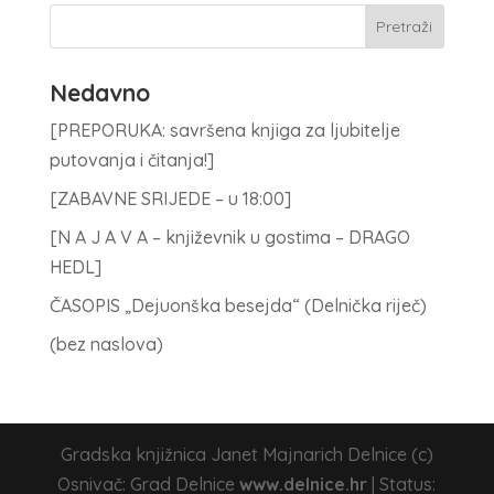
Nedavno
[PREPORUKA: savršena knjiga za ljubitelje
putovanja i čitanja!]
[ZABAVNE SRIJEDE – u 18:00]
[N A J A V A – književnik u gostima – DRAGO
HEDL]
ČASOPIS „Dejuonška besejda“ (Delnička riječ)
(bez naslova)
Gradska knjižnica Janet Majnarich Delnice (c)
Osnivač: Grad Delnice
www.delnice.hr
| Status: