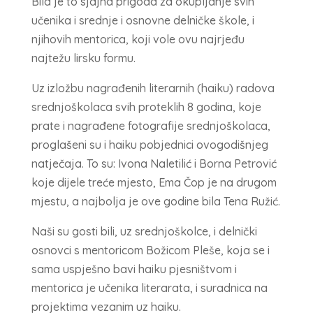
Bila je to sjajna prigoda za okupljanje svih
učenika i srednje i osnovne delničke škole, i
njihovih mentorica, koji vole ovu najrjeđu
najtežu lirsku formu.
Uz izložbu nagrađenih literarnih (haiku) radova
srednjoškolaca svih proteklih 8 godina, koje
prate i nagrađene fotografije srednjoškolaca,
proglašeni su i haiku pobjednici ovogodišnjeg
natječaja. To su: Ivona Naletilić i Borna Petrović
koje dijele treće mjesto, Ema Čop je na drugom
mjestu, a najbolja je ove godine bila Tena Ružić.
Naši su gosti bili, uz srednjoškolce, i delnički
osnovci s mentoricom Božicom Pleše, koja se i
sama uspješno bavi haiku pjesništvom i
mentorica je učenika literarata, i suradnica na
projektima vezanim uz haiku.