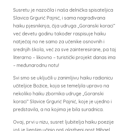
Susretu je nazočila i naša delnička spisateljica
Slavica Grgurić Pajnić, i sama nagrađivana
haiku pjesnikinja, čija udruga „Goranski koraci“
već devetu godinu također raspisuje haiku
natječaj no ne samo za učenike osnovnih i
srednjih škola, već za sve zainteresirane, pa taj
literarno – likovno – turistički projekt danas ima
– međunarodnu notu!
Svi smo se uključili u zanimljivu haiku radionicu
učiteljice Božice, koja se temeljila upravo na
nekoliko haiku zbornika udruge „Goranski
koraci“ Slavice Grgurić Pajnić, koje je ujedno i
predstavila, a na kojima je bila suradnica.
Ovaj, prvi u nizu, susret ljubitelja haiku poezije
još je ljepšim učinio naš glazbeni gost Mihael