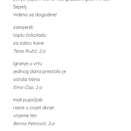
Šepelj.
Vidimo se dogodine!
zamijenili
toplu čokoladu
za šalicu kave
Tena Ružić, 2.a
igranje u vrtu
jednog dana prestalo je
ostala tišina
Ema Čop, 2.a
mali pupoljak
raste u cvijet divan
vrijeme leti
Borna Petrović, 2.a