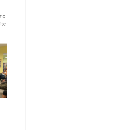
emo
ite