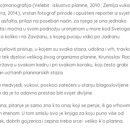
to)monografija (Velebit : iskustvo planine, 2010.; Zemlja vuka 
tra, 2014.), vrstan fotograf prirode i opušteni reporter iz svj
 asfalta, prilazi na poseban način; za njega je ona jednako
ta i moćna u svom podnožju uronjenom u more kod Svetoga
ja koliko i na Zavižanu, s kojeg pucaju vidici po Jadranu.
 cjeloviti pristup, u kojem su svaka staza, udolina i vrh, travka
e tek dijelovi velikog živog organizma planine, Krunoslav Ra
ržava u svakom kadru i pri svakom koraku, koji često grabi
an ucrtanih planinarskih staza.
u medvjedi, vukovi, poskoci zatečeni u stanju blagoslovljene
 da je to odavno prestao biti svijet divljine.
, pitanje je samo zna li to onaj koji se penje, ili ga vrhovi
im imenom. U tom smislu ovo je knjiga za koju puno više od
k, dobrih gojzerica i cepina treba srce- veliko k’o planina.