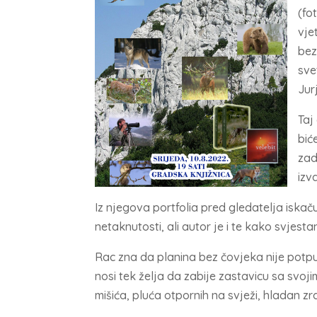
(fo
vje
bez
sve
Jur
Taj
bić
zad
izv
Iz njegova portfolia pred gledatelja iskač
netaknutosti, ali autor je i te kako svjestan
Rac zna da planina bez čovjeka nije potpuna
nosi tek želja da zabije zastavicu sa svoj
mišića, pluća otpornih na svježi, hladan zra