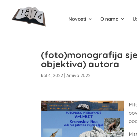
Novosti
O nama
U
(foto)monografija sje
objektiva) autora
kol 4, 2022
|
Arhiva 2022
Mit
pov
pod
Mit