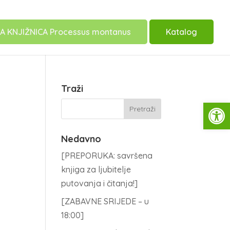
A KNJIŽNICA Processus montanus
Katalog
Traži
Open
Nedavno
[PREPORUKA: savršena
knjiga za ljubitelje
putovanja i čitanja!]
[ZABAVNE SRIJEDE – u
18:00]