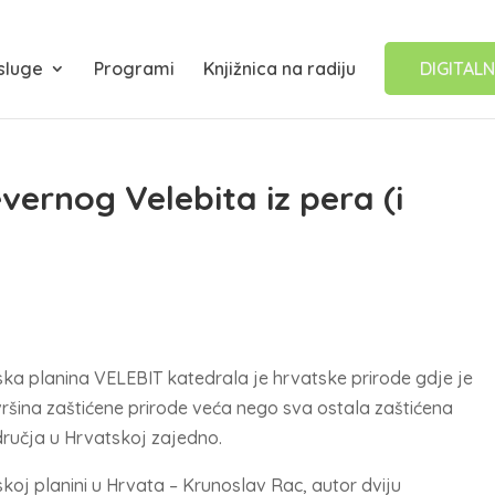
sluge
Programi
Knjižnica na radiju
DIGITALN
vernog Velebita iz pera (i
ska planina VELEBIT katedrala je hrvatske prirode gdje je
ršina zaštićene prirode veća nego sva ostala zaštićena
ručja u Hrvatskoj zajedno.
skoj planini u Hrvata – Krunoslav Rac, autor dviju