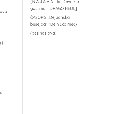
[N A J A V A – književnik u
i
gostima – DRAGO HEDL]
etova
ČASOPIS „Dejuonška
besejda“ (Delnička riječ)
(bez naslova)
 i
c
ma