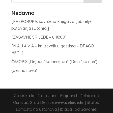
Nedavno
[PREPORUKA: savršena knjiga za ljubitelje
putovanja i čitanja!]
[ZABAVNE SRIJEDE – u 18:00]
[N A J A V A – književnik u gostima – DRAGO
HEDL]
ČASOPIS „Dejuonška besejda“ (Delnička riječ)
(bez naslova)
Gradska knjižnica Janet Majnarich Delnice (c)
Osnivač: Grad Delnice
www.delnice.hr
| Status:
samostalna ustanova | Izrada i održavanje: