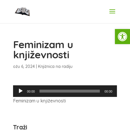
Open
Feminizam u
književnosti
ožu 6, 2024
|
Knjižnica na radiju
Reproduktor
00:00
00:00
audiozapisa
Feminizam u književnosti
Traži