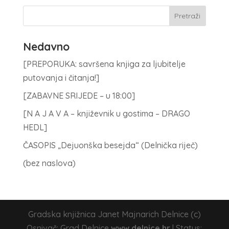
Nedavno
[PREPORUKA: savršena knjiga za ljubitelje
putovanja i čitanja!]
[ZABAVNE SRIJEDE – u 18:00]
[N A J A V A – književnik u gostima – DRAGO
HEDL]
ČASOPIS „Dejuonška besejda“ (Delnička riječ)
(bez naslova)
Gradska knjižnica Janet Majnarich Delnice (c)
Osnivač: Grad Delnice
www.delnice.hr
| Status: