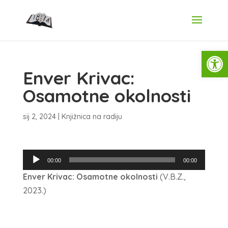
Open
Enver Krivac:
Osamotne okolnosti
sij 2, 2024
|
Knjižnica na radiju
Reproduktor
00:00
00:00
audiozapisa
Enver Krivac: Osamotne okolnosti
(V.B.Z.,
2023.)