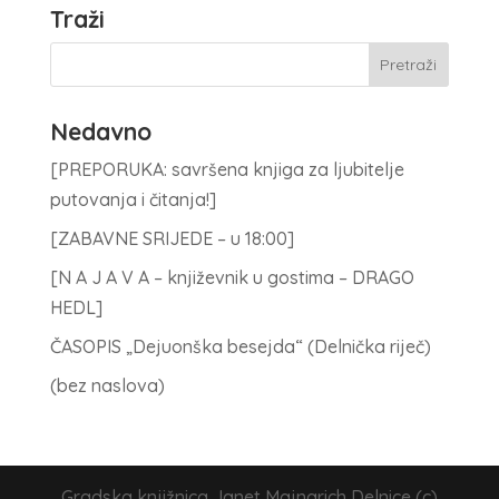
Traži
Nedavno
[PREPORUKA: savršena knjiga za ljubitelje
putovanja i čitanja!]
[ZABAVNE SRIJEDE – u 18:00]
[N A J A V A – književnik u gostima – DRAGO
HEDL]
ČASOPIS „Dejuonška besejda“ (Delnička riječ)
(bez naslova)
Gradska knjižnica Janet Majnarich Delnice (c)