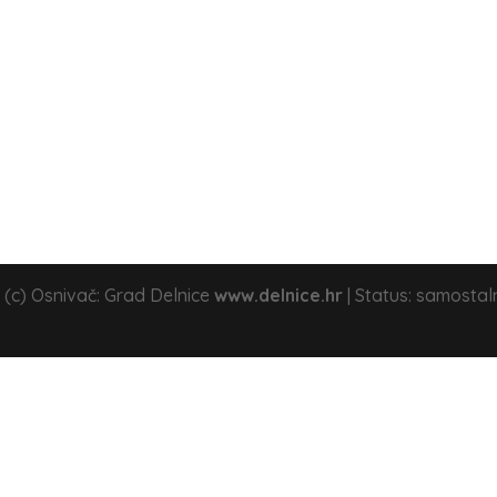
 (c) Osnivač: Grad Delnice
www.delnice.hr
| Status: samostal