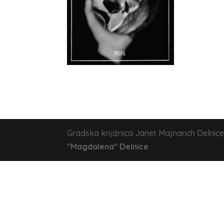
Gradska knjižnica Janet Majnarich Delnice
"Magdalena" Delnice