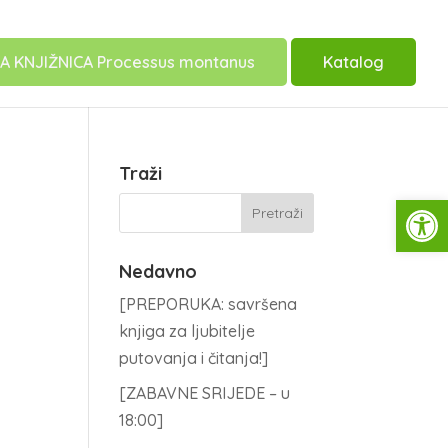
A KNJIŽNICA Processus montanus
Katalog
Traži
Open
Nedavno
[PREPORUKA: savršena
knjiga za ljubitelje
putovanja i čitanja!]
[ZABAVNE SRIJEDE – u
18:00]