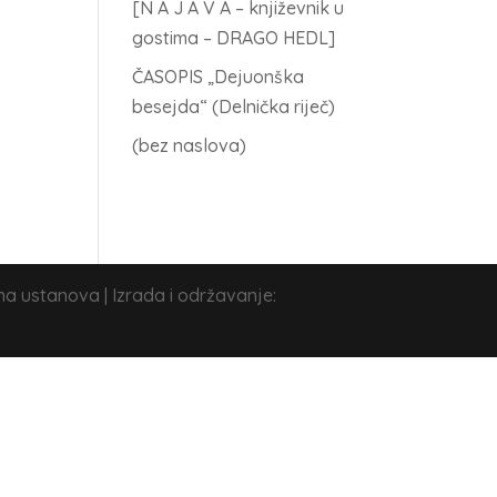
[N A J A V A – književnik u
gostima – DRAGO HEDL]
ČASOPIS „Dejuonška
besejda“ (Delnička riječ)
(bez naslova)
na ustanova | Izrada i održavanje: