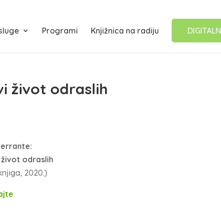
sluge
Programi
Knjižnica na radiju
DIGITALN
vi život odraslih
Ferrante:
i život odraslih
 knjiga, 2020.)
ajte