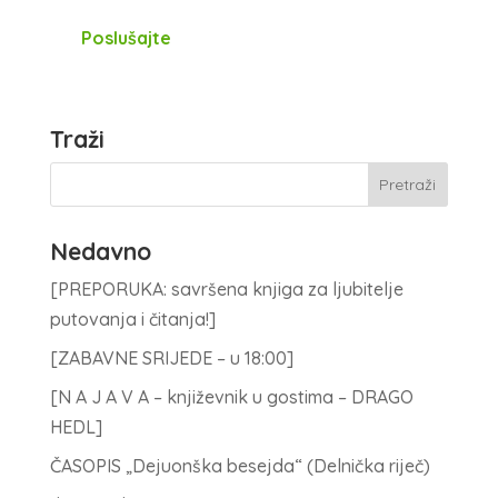
Poslušajte
Traži
Nedavno
[PREPORUKA: savršena knjiga za ljubitelje
putovanja i čitanja!]
[ZABAVNE SRIJEDE – u 18:00]
[N A J A V A – književnik u gostima – DRAGO
HEDL]
ČASOPIS „Dejuonška besejda“ (Delnička riječ)