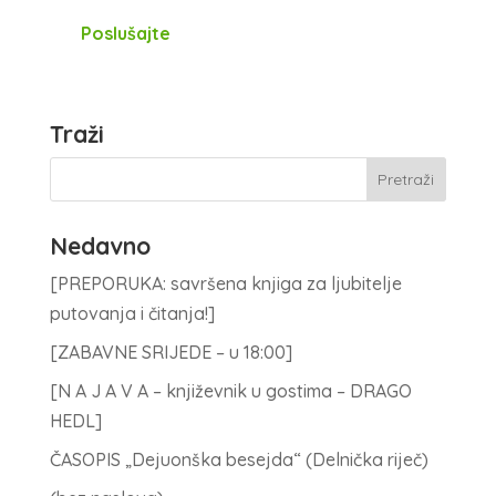
Poslušajte
Traži
Nedavno
[PREPORUKA: savršena knjiga za ljubitelje
putovanja i čitanja!]
[ZABAVNE SRIJEDE – u 18:00]
[N A J A V A – književnik u gostima – DRAGO
HEDL]
ČASOPIS „Dejuonška besejda“ (Delnička riječ)