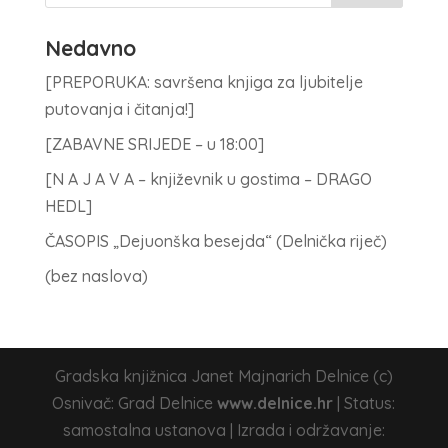
Nedavno
[PREPORUKA: savršena knjiga za ljubitelje
putovanja i čitanja!]
[ZABAVNE SRIJEDE – u 18:00]
[N A J A V A – književnik u gostima – DRAGO
HEDL]
ČASOPIS „Dejuonška besejda“ (Delnička riječ)
(bez naslova)
Gradska knjižnica Janet Majnarich Delnice (c)
Osnivač: Grad Delnice
www.delnice.hr
| Status:
samostalna ustanova | Izrada i održavanje: