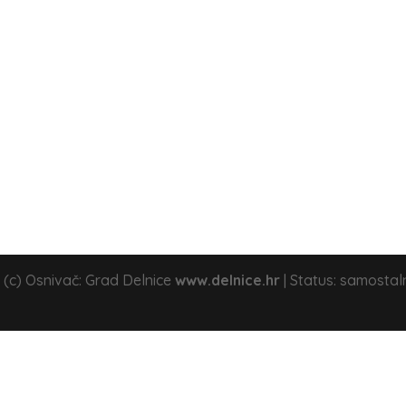
 (c) Osnivač: Grad Delnice
www.delnice.hr
| Status: samostal