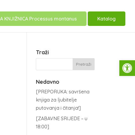
A KNJIŽNICA Processus montanus
Katalog
Traži
Open
Nedavno
[PREPORUKA: savršena
knjiga za ljubitelje
putovanja i čitanja!]
[ZABAVNE SRIJEDE – u
18:00]