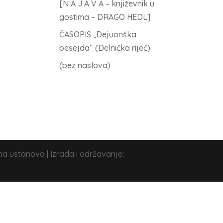
[N A J A V A – književnik u
gostima – DRAGO HEDL]
ČASOPIS „Dejuonška
besejda“ (Delnička riječ)
(bez naslova)
na ustanova | Izrada i održavanje: