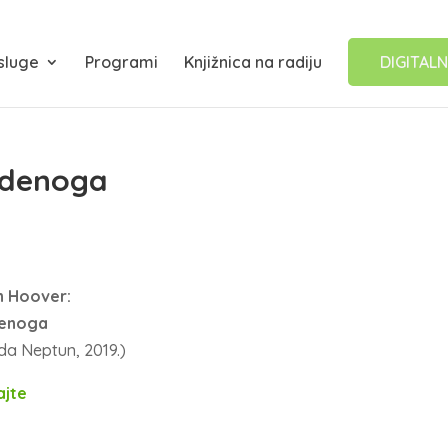
sluge
Programi
Knjižnica na radiju
DIGITALN
tudenoga
n Hoover:
denoga
da Neptun, 2019.)
ajte