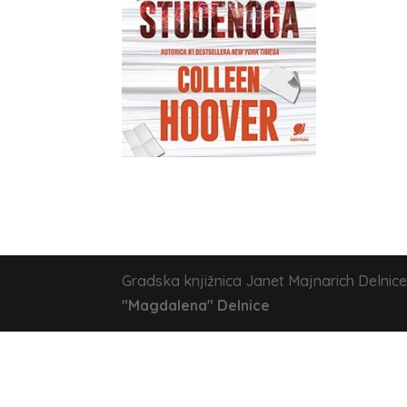
Gradska knjižnica Janet Majnarich Delnice
"Magdalena" Delnice