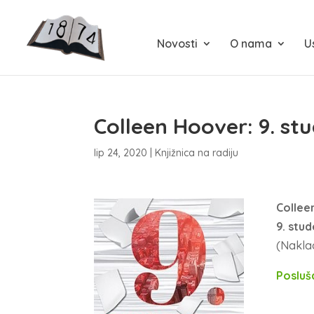
Novosti
O nama
U
Colleen Hoover: 9. s
lip 24, 2020
|
Knjižnica na radiju
Collee
9. stu
(Nakla
Posluš