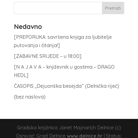
Nedavno
[PREPORUKA: savršena knjiga za ljubitelje
putovanja i čitanja!]
[ZABAVNE SRIJEDE – u 18:00]
[N A J A V A – književnik u gostima – DRAGO
HEDL]
ČASOPIS „Dejuonška besejda“ (Delnička riječ)
(bez naslova)
Gradska knjižnica Janet Majnarich Delnice (c)
Osnivač: Grad Delnice
www.delnice.hr
| Status: