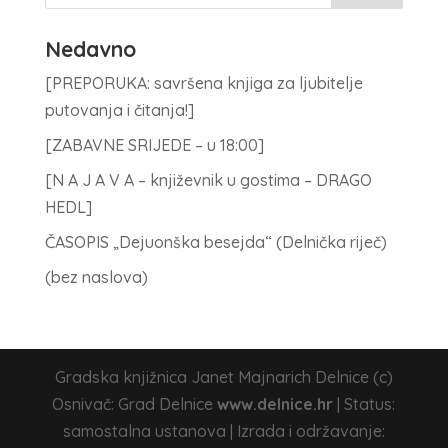
Nedavno
[PREPORUKA: savršena knjiga za ljubitelje
putovanja i čitanja!]
[ZABAVNE SRIJEDE – u 18:00]
[N A J A V A – književnik u gostima – DRAGO
HEDL]
ČASOPIS „Dejuonška besejda“ (Delnička riječ)
(bez naslova)
Gradska knjižnica Janet Majnarich Delnice (c)
Osnivač: Grad Delnice
www.delnice.hr
| Status:
samostalna ustanova | Izrada i održavanje: