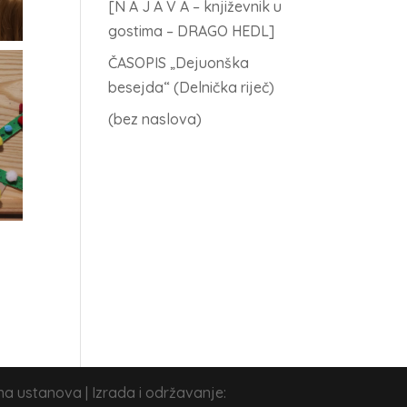
[N A J A V A – književnik u
gostima – DRAGO HEDL]
ČASOPIS „Dejuonška
besejda“ (Delnička riječ)
(bez naslova)
na ustanova | Izrada i održavanje: