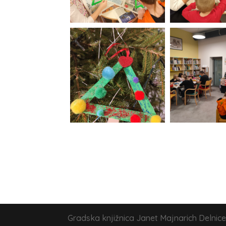
Gradska knjižnica Janet Majnarich Delnice