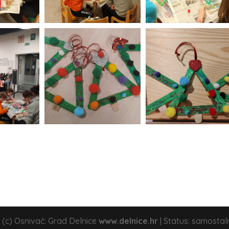
 (c) Osnivač: Grad Delnice
www.delnice.hr
| Status: samostal