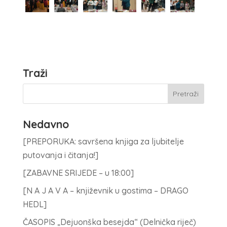
Traži
Nedavno
[PREPORUKA: savršena knjiga za ljubitelje
putovanja i čitanja!]
[ZABAVNE SRIJEDE – u 18:00]
[N A J A V A – književnik u gostima – DRAGO
HEDL]
ČASOPIS „Dejuonška besejda“ (Delnička riječ)