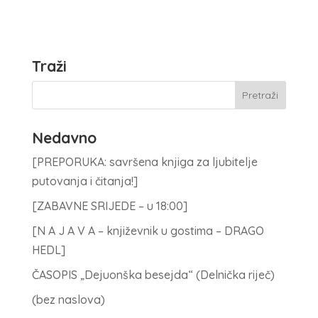
Traži
Nedavno
[PREPORUKA: savršena knjiga za ljubitelje
putovanja i čitanja!]
[ZABAVNE SRIJEDE – u 18:00]
[N A J A V A – književnik u gostima – DRAGO
HEDL]
ČASOPIS „Dejuonška besejda“ (Delnička riječ)
(bez naslova)