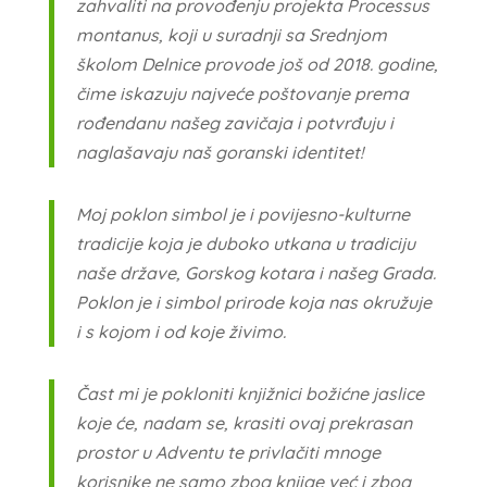
zahvaliti na provođenju projekta Processus
montanus, koji u suradnji sa Srednjom
školom Delnice provode još od 2018. godine,
čime iskazuju najveće poštovanje prema
rođendanu našeg zavičaja i potvrđuju i
naglašavaju naš goranski identitet!
Moj poklon simbol je i povijesno-kulturne
tradicije koja je duboko utkana u tradiciju
naše države, Gorskog kotara i našeg Grada.
Poklon je i simbol prirode koja nas okružuje
i s kojom i od koje živimo.
Čast mi je pokloniti knjižnici božićne jaslice
koje će, nadam se, krasiti ovaj prekrasan
prostor u Adventu te privlačiti mnoge
korisnike ne samo zbog knjige već i zbog