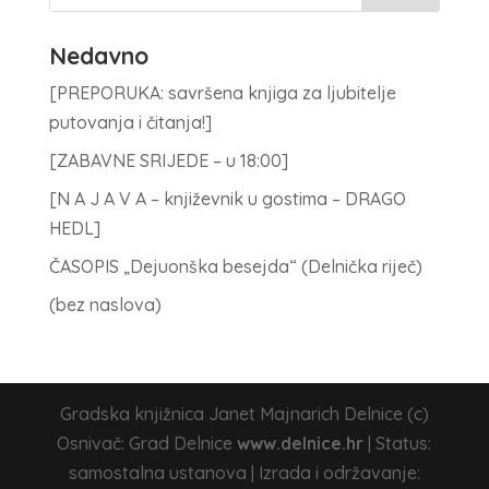
Nedavno
[PREPORUKA: savršena knjiga za ljubitelje
putovanja i čitanja!]
[ZABAVNE SRIJEDE – u 18:00]
[N A J A V A – književnik u gostima – DRAGO
HEDL]
ČASOPIS „Dejuonška besejda“ (Delnička riječ)
(bez naslova)
Gradska knjižnica Janet Majnarich Delnice (c)
Osnivač: Grad Delnice
www.delnice.hr
| Status:
samostalna ustanova | Izrada i održavanje: